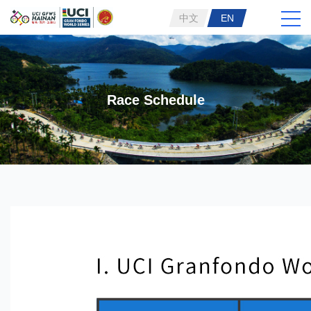
中文
EN
Race Schedule